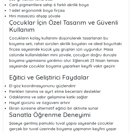
Canlı pigmentlere sahip 6 farklı akrilik boya
1 adet ergonomik boya fırçası
Mini masaüstü ahşap şövale
Çocuklar İçin Özel Tasarım ve Güvenli
Kullanım
Çocukların kolay kullanımı düşünülerek tasarlanan bu
boyama seti, rahat sürülen akrilik boyaları ve ideal boyuttaki
fırçası sayesinde küçük yaş grupları için uygundur. Masa
üstünde kullanılabilen mini şövale, çocuğun doğru duruşla
boyama yapmasına yardımcı olur. Eğlenceli 23 Nisan teması
sayesinde çocuklar boyama yaparken keyifli vakit geçirir.
Eğitici ve Geliştirici Faydalar
El-göz koordinasyonunu güçlendirir
Renkleri tanıma ve ayırt etme becerisini destekler
Odaklanma ve sabır gelişimine katkı sağlar
Hayal gücünü ve özgüveni artırır
Ekran süresine alternatif eğitici bir aktivite sunar
Sanatla Öğrenme Deneyimi
Şaseye gerilmiş pamuklu tuval yapısı sayesinde çocuklar
gerçek bir tuval üzerinde boyama yapmanın keyfini yaşar.