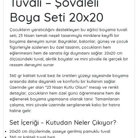
Tuvali – Şövaleli
Boya Seti 20x20
Çocukların yaratıcılığını destekleyen bu eğitici boyama tuvali
seti, 23 Nisan temalı neşeli tasarımıyla miniklere keyifli bir
boyama deneyimi sunar. Bayraklar, balonlar, güneş ve çocuk
figürleriyle süslenen bu özel tasarım, çocukların hem
eğlenmesini hem de sanata ilgi duymasını sağlar. 20x20 cm
ölçüsündeki tuval, akrilik boyalar ve mini şövale ile gerçek bir
ressam deneyimi sunar.
360 gr kaliteli tuval bezi ile üretilen yüzeyi sayesinde boyama
sırasında daha dayanıklı ve konforlu bir kullanım sağlar.
Üzerinde yer alan “23 Nisan Kutlu Olsun” mesajı ve renkli
detaylar, çocukların hem özel günü öğrenmesine hem de
eğlenerek boyama yapmasına olanak tanır. Tamamlanan
çalışma, mini şövale üzerinde sergilenerek kalıcı bir hatıra
haline gelir.
Set İçeriği – Kutudan Neler Çıkıyor?
20x20 cm ölçülerinde, şaseye gerilmiş pamuklu tuval
360 gr kaliteli tuval bezi