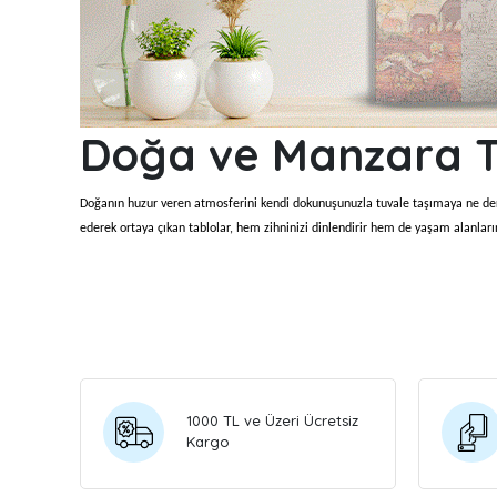
Doğa ve Manzara T
Doğanın huzur veren atmosferini kendi dokunuşunuzla tuvale taşımaya ne de
ederek ortaya çıkan tablolar, hem zihninizi dinlendirir hem de yaşam alanları
Doğa ve Manzara Sayılarla Bo
Bu kategoride yer alan tablolar; yeşilin farklı tonlarını barındıran orman man
geçişlerini kolayca uygulayabilirsiniz.
Sayılarla Tuval Boyama Seti
ile karmaşık
Sayılarla Tuval Boyama Nas
1000 TL ve Üzeri Ücretsiz
Kargo
Numaralandırılmış Tuval Sistemi
ile doğa ve manzara tablolarını boyamak oldu
yansımaları ve doğal dokular adım adım ortaya çıkar.
Daha doğal ve yumuşak geçişler elde etmek için renk değişimlerinde fırçanızı t