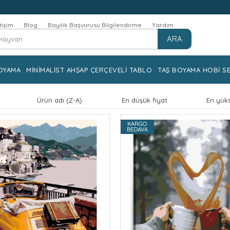
etişim
Blog
Bayilik Başvurusu Bilgilendirme
Yardım
ARA
OYAMA
MİNİMALİST AHŞAP ÇERÇEVELİ TABLO
TAŞ BOYAMA HOBİ SE
Ürün adı (Z-A)
En düşük fiyat
En yüks
KARGO
BEDAVA