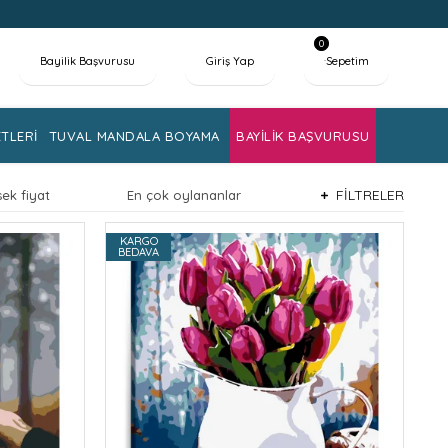
0
Bayilik Başvurusu
Giriş Yap
Sepetim
TLERİ
TUVAL MANDALA BOYAMA
BAYİLİK BAŞVURUSU
FİLTRELER
ek fiyat
En çok oylananlar
KARGO
BEDAVA