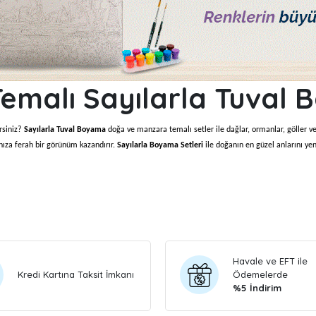
emalı Sayılarla Tuval
rsiniz?
Sayılarla Tuval Boyama
doğa ve manzara temalı setler ile dağlar, ormanlar, göller ve
nıza ferah bir görünüm kazandırır.
Sayılarla Boyama Setleri
ile doğanın en güzel anlarını yen
yama Setleri
zaraları, deniz kıyıları, çiçek bahçeleri ve etkileyici gün doğumu & gün batımı sahnelerinden 
 görünen manzara tabloları bile herkes için ulaşılabilir hale gelir. Dilerseniz kendi çektiğiniz
ıl Uygulanır?
Havale ve EFT ile
Kredi Kartına Taksit İmkanı
Ödemelerde
kça pratiktir. Tuval üzerindeki numaralar ile boya kutularındaki renkler eşleşir ve doğru al
%5 İndirim
emizlemeniz önerilir. Boyaları kapalı tutarak uzun süre kullanabilir, daha kontrollü bir boya