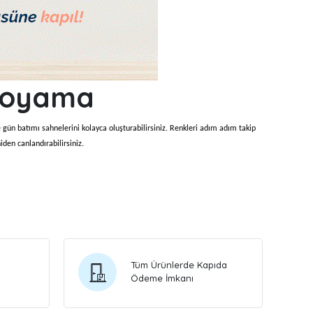
 Boyama
 gün batımı sahnelerini kolayca oluşturabilirsiniz. Renkleri adım adım takip
iden canlandırabilirsiniz.
oluşur. Numaralandırılmış alanlar sayesinde perspektif, ışık ve gölge
 doğa fotoğraflarını da kişiye özel tabloya dönüştürebilirsiniz.
Tüm Ürünlerde Kapıda
Ödeme İmkanı
anlara doğru renkleri uygulamanız sağlanır. Bu sayede gökyüzü geçişleri, su
ma süreci yaşayabilirsiniz.