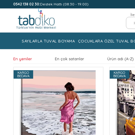
0542 138 02 30:
Destek Hattı (08:30 - 19:00)
İl
SAYILARLA TUVAL BOYAMA
ÇOCUKLARA ÖZEL TUVAL B
En yeniler
En çok satanlar
Ürün adı (A-Z)
KARGO
KARGO
BEDAVA
BEDAVA