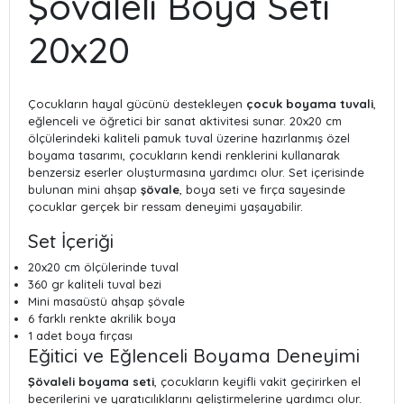
Şövaleli Boya Seti
20x20
Çocukların hayal gücünü destekleyen
çocuk boyama tuvali
,
eğlenceli ve öğretici bir sanat aktivitesi sunar. 20x20 cm
ölçülerindeki kaliteli pamuk tuval üzerine hazırlanmış özel
boyama tasarımı, çocukların kendi renklerini kullanarak
benzersiz eserler oluşturmasına yardımcı olur. Set içerisinde
bulunan mini ahşap
şövale
, boya seti ve fırça sayesinde
çocuklar gerçek bir ressam deneyimi yaşayabilir.
Set İçeriği
20x20 cm ölçülerinde tuval
360 gr kaliteli tuval bezi
Mini masaüstü ahşap şövale
6 farklı renkte akrilik boya
1 adet boya fırçası
Eğitici ve Eğlenceli Boyama Deneyimi
Şövaleli boyama seti
, çocukların keyifli vakit geçirirken el
becerilerini ve yaratıcılıklarını geliştirmelerine yardımcı olur.