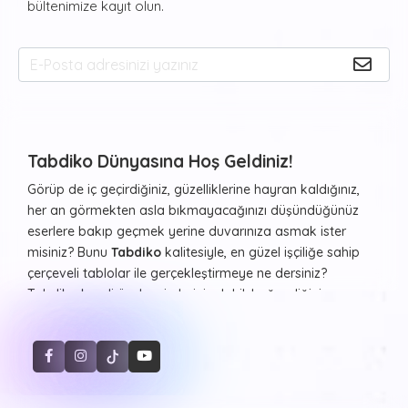
bültenimize kayıt olun.
Tabdiko Dünyasına Hoş Geldiniz!
Görüp de iç geçirdiğiniz, güzelliklerine hayran kaldığınız,
her an görmekten asla bıkmayacağınızı düşündüğünüz
eserlere bakıp geçmek yerine duvarınıza asmak ister
misiniz? Bunu
Tabdiko
kalitesiyle, en güzel işçiliğe sahip
çerçeveli tablolar ile gerçekleştirmeye ne dersiniz?
Tabdiko kendi özel resimleriniz dahil, beğendiğiniz ve
evinizde ya da diğer yaşam alanlarınızda duvarlarda
görmekten haz duyacağınız resimleri ister çerçeveli ister
çerçevesiz şekilde, farklı formlarda beğeninize sunuyor.
Sayılarla Tuval Boyama Seti
Hayvan desenleri, şehir manzaraları, Atatürk portresi ve