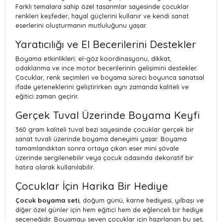
Farklı temalara sahip özel tasarımlar sayesinde çocuklar
renkleri keşfeder, hayal güçlerini kullanır ve kendi sanat
eserlerini oluşturmanın mutluluğunu yaşar.
Yaratıcılığı ve El Becerilerini Destekler
Boyama etkinlikleri; el-göz koordinasyonu, dikkat,
odaklanma ve ince motor becerilerinin gelişimini destekler.
Çocuklar, renk seçimleri ve boyama süreci boyunca sanatsal
ifade yeteneklerini geliştirirken aynı zamanda kaliteli ve
eğitici zaman geçirir.
Gerçek Tuval Üzerinde Boyama Keyfi
360 gram kaliteli tuval bezi sayesinde çocuklar gerçek bir
sanat tuvali üzerinde boyama deneyimi yaşar. Boyama
tamamlandıktan sonra ortaya çıkan eser mini şövale
üzerinde sergilenebilir veya çocuk odasında dekoratif bir
hatıra olarak kullanılabilir.
Çocuklar İçin Harika Bir Hediye
Çocuk boyama seti
, doğum günü, karne hediyesi, yılbaşı ve
diğer özel günler için hem eğitici hem de eğlenceli bir hediye
seçeneğidir. Boyamayı seven çocuklar için hazırlanan bu set,