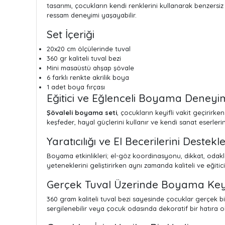
tasarımı, çocukların kendi renklerini kullanarak benzersi
ressam deneyimi yaşayabilir.
Set İçeriği
20x20 cm ölçülerinde tuval
360 gr kaliteli tuval bezi
Mini masaüstü ahşap şövale
6 farklı renkte akrilik boya
1 adet boya fırçası
Eğitici ve Eğlenceli Boyama Deneyi
Şövaleli boyama seti
, çocukların keyifli vakit geçirirke
keşfeder, hayal güçlerini kullanır ve kendi sanat eserler
Yaratıcılığı ve El Becerilerini Destekl
Boyama etkinlikleri; el-göz koordinasyonu, dikkat, odakl
yeteneklerini geliştirirken aynı zamanda kaliteli ve eğitic
Gerçek Tuval Üzerinde Boyama Key
360 gram kaliteli tuval bezi sayesinde çocuklar gerçek
sergilenebilir veya çocuk odasında dekoratif bir hatıra ola