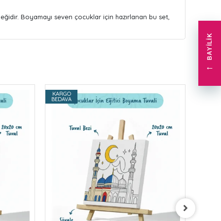
neğidir. Boyamayı seven çocuklar için hazırlanan bu set,
BAYILIK
←
KARGO
KARG
BEDAVA
BEDAV