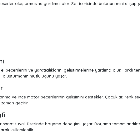
z eserler oluşturmasına yardımcı olur. Set içerisinde bulunan mini ahşap
mi
n el becerilerini ve yaratıcılıklarını geliştirmelerine yardımcı olur. Farklı
ini oluşturmanın mutluluğunu yaşar.
er
anma ve ince motor becerilerinin gelişimini destekler. Çocuklar, renk 
i zaman geçirir.
fi
 bir sanat tuvali üzerinde boyama deneyimi yaşar. Boyama tamamlandıkt
rak kullanılabilir.