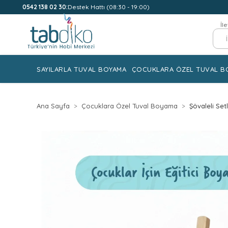
0542 138 02 30:
Destek Hattı (08:30 - 19:00)
İl
SAYILARLA TUVAL BOYAMA
ÇOCUKLARA ÖZEL TUVAL B
Ana Sayfa
Çocuklara Özel Tuval Boyama
Şövaleli Set