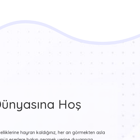
Dünyasına Hoş
zelliklerine hayran kaldığınız, her an görmekten asla
üz eserlere bakıp geçmek yerine duvarınıza