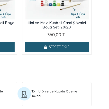
eli Boya
Hilal ve Mavi Kubbeli Cami Şövaleli
Çi
Boya Seti 20x20
Ca
360,00 TL
SEPETE EKLE
de
Tüm Ürünlerde Kapıda Ödeme
İmkanı