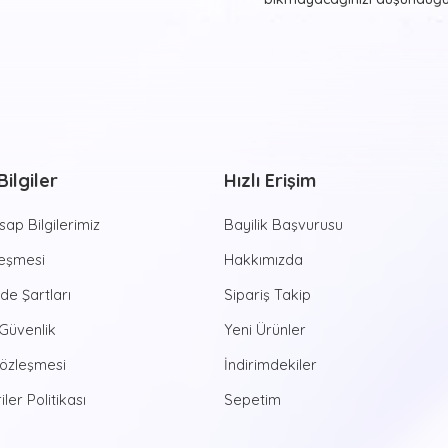
asmak ister misiniz? Bunu
T
tablolar ile gerçekleştirmey
beğendiğiniz ve evinizde y
görmekten haz duyacağınız re
farklı formlarda beğeninize
Sayılarla Tu
ilgiler
Hızlı Erişim
Hayvan desenleri, şehir man
estetik görünüşler sunan
Sa
ap Bilgilerimiz
Bayilik Başvurusu
yapmaya yeni başlayan kişile
aktiviteye imza atmanızı 
leşmesi
Hakkımızda
zamanlar sizleri bekliyor. Di
ade Şartları
Sipariş Takip
dünyasına ruhunuzu bırakabili
özel tablolarda bulunan num
 Güvenlik
Yeni Ürünler
ortaya çıkan eserlerinizi yaş
Sözleşmesi
İndirimdekiler
yaştan bireye hitap eden bu e
yaratıcılığına da çokça katk
iler Politikası
Sepetim
Günümüzde bir hayli popüle