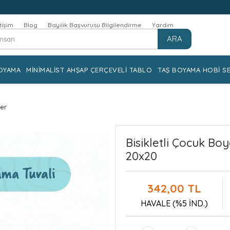
etişim
Blog
Bayilik Başvurusu Bilgilendirme
Yardım
ARA
OYAMA
MİNİMALİST AHŞAP ÇERÇEVELİ TABLO
TAŞ BOYAMA HOBİ SE
ler
Bisikletli Çocuk Bo
20x20
342,00 TL
HAVALE (%5 İND.)