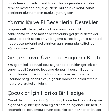
Farklı temalara sahip özel tasarımlar sayesinde çocuklar
renkleri keşfeder, hayal güçlerini kullanır ve kendi sanat
eserlerini oluşturmanın mutluluğunu yaşar.
Yaratıcılığı ve El Becerilerini Destekler
Boyama etkinlikleri; el-göz koordinasyonu, dikkat,
odaklanma ve ince motor becerilerinin gelişimini destekler.
Çocuklar, renk seçimleri ve boyama süreci boyunca sanatsal
ifade yeteneklerini geliştirirken aynı zamanda kaliteli ve
eğitici zaman geçirir.
Gerçek Tuval Üzerinde Boyama Keyfi
360 gram kaliteli tuval bezi sayesinde çocuklar gerçek bir
sanat tuvali üzerinde boyama deneyimi yaşar. Boyama
tamamlandıktan sonra ortaya çıkan eser mini şövale
üzerinde sergilenebilir veya çocuk odasında dekoratif bir
hatıra olarak kullanılabilir.
Çocuklar İçin Harika Bir Hediye
Çocuk boyama seti
, doğum günü, karne hediyesi, yılbaşı ve
diğer özel günler için hem eğitici hem de eğlenceli bir hediye
seçeneğidir. Boyamayı seven çocuklar için hazırlanan bu set,