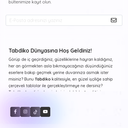
bültenimize kayıt olun.
Tabdiko Dünyasına Hoş Geldiniz!
Görüp de iç geçirdiğiniz, güzelliklerine hayran kaldığınız,
her an görmekten asla bıkmayacağınızı düşündüğünüz
eserlere bakıp geçmek yerine duvarınıza asmak ister
misiniz? Bunu
Tabdiko
kalitesiyle, en güzel işçiliğe sahip
çerçeveli tablolar ile gerçekleştirmeye ne dersiniz?
Tabdiko kendi özel resimleriniz dahil, beğendiğiniz ve
evinizde ya da diğer yaşam alanlarınızda duvarlarda
görmekten haz duyacağınız resimleri ister çerçeveli ister
çerçevesiz şekilde, farklı formlarda beğeninize sunuyor.
Sayılarla Tuval Boyama Seti
Hayvan desenleri, şehir manzaraları, Atatürk portresi ve