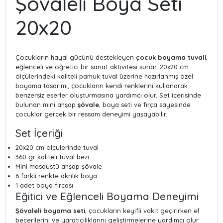
Şövaleli Boya Seti
20x20
Çocukların hayal gücünü destekleyen
çocuk boyama tuvali
,
eğlenceli ve öğretici bir sanat aktivitesi sunar. 20x20 cm
ölçülerindeki kaliteli pamuk tuval üzerine hazırlanmış özel
boyama tasarımı, çocukların kendi renklerini kullanarak
benzersiz eserler oluşturmasına yardımcı olur. Set içerisinde
bulunan mini ahşap
şövale
, boya seti ve fırça sayesinde
çocuklar gerçek bir ressam deneyimi yaşayabilir.
Set İçeriği
20x20 cm ölçülerinde tuval
360 gr kaliteli tuval bezi
Mini masaüstü ahşap şövale
6 farklı renkte akrilik boya
1 adet boya fırçası
Eğitici ve Eğlenceli Boyama Deneyimi
Şövaleli boyama seti
, çocukların keyifli vakit geçirirken el
becerilerini ve yaratıcılıklarını geliştirmelerine yardımcı olur.