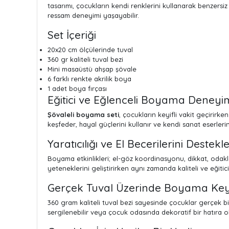
tasarımı, çocukların kendi renklerini kullanarak benzersi
ressam deneyimi yaşayabilir.
Set İçeriği
20x20 cm ölçülerinde tuval
360 gr kaliteli tuval bezi
Mini masaüstü ahşap şövale
6 farklı renkte akrilik boya
1 adet boya fırçası
Eğitici ve Eğlenceli Boyama Deneyi
Şövaleli boyama seti
, çocukların keyifli vakit geçirirke
keşfeder, hayal güçlerini kullanır ve kendi sanat eserler
Yaratıcılığı ve El Becerilerini Destekl
Boyama etkinlikleri; el-göz koordinasyonu, dikkat, odakl
yeteneklerini geliştirirken aynı zamanda kaliteli ve eğitic
Gerçek Tuval Üzerinde Boyama Key
360 gram kaliteli tuval bezi sayesinde çocuklar gerçek
sergilenebilir veya çocuk odasında dekoratif bir hatıra ola