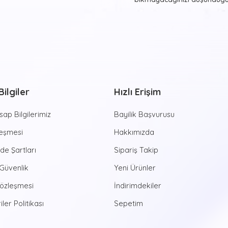
asmak ister misiniz? Bunu
T
tablolar ile gerçekleştirmey
beğendiğiniz ve evinizde y
görmekten haz duyacağınız re
farklı formlarda beğeninize
Sayılarla Tu
ilgiler
Hızlı Erişim
Hayvan desenleri, şehir man
estetik görünüşler sunan
Sa
ap Bilgilerimiz
Bayilik Başvurusu
yapmaya yeni başlayan kişile
aktiviteye imza atmanızı 
leşmesi
Hakkımızda
zamanlar sizleri bekliyor. Di
ade Şartları
Sipariş Takip
dünyasına ruhunuzu bırakabili
özel tablolarda bulunan num
 Güvenlik
Yeni Ürünler
ortaya çıkan eserlerinizi yaş
Sözleşmesi
İndirimdekiler
yaştan bireye hitap eden bu e
yaratıcılığına da çokça katk
iler Politikası
Sepetim
Günümüzde bir hayli popüle