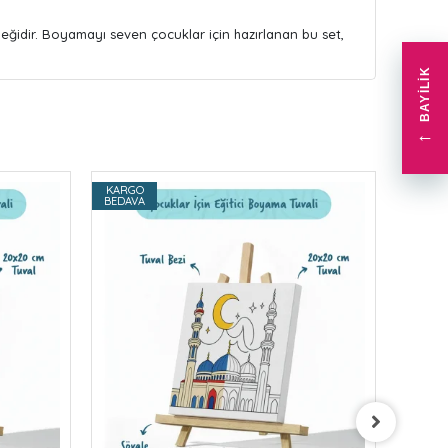
neğidir. Boyamayı seven çocuklar için hazırlanan bu set,
BAYILIK
←
KARGO
KARG
BEDAVA
BEDAV