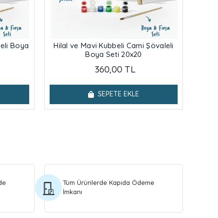
eli Boya
Hilal ve Mavi Kubbeli Cami Şövaleli
Çi
Boya Seti 20x20
Ca
360,00 TL
SEPETE EKLE
de
Tüm Ürünlerde Kapıda Ödeme
İmkanı