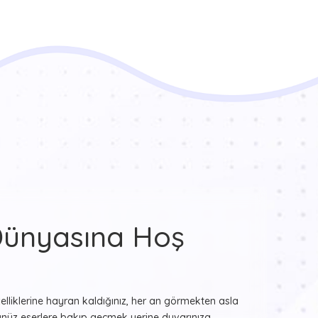
Dünyasına Hoş
zelliklerine hayran kaldığınız, her an görmekten asla
üz eserlere bakıp geçmek yerine duvarınıza