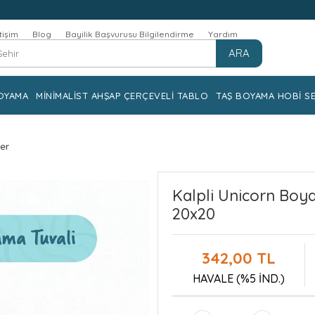
etişim
Blog
Bayilik Başvurusu Bilgilendirme
Yardım
ARA
OYAMA
MİNİMALİST AHŞAP ÇERÇEVELİ TABLO
TAŞ BOYAMA HOBİ SE
ler
Kalpli Unicorn Boya
20x20
342,00 TL
HAVALE (%5 İND.)