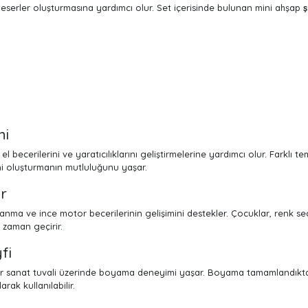
z eserler oluşturmasına yardımcı olur. Set içerisinde bulunan mini ahşap
mi
n el becerilerini ve yaratıcılıklarını geliştirmelerine yardımcı olur. Farklı
ini oluşturmanın mutluluğunu yaşar.
er
anma ve ince motor becerilerinin gelişimini destekler. Çocuklar, renk 
i zaman geçirir.
fi
 bir sanat tuvali üzerinde boyama deneyimi yaşar. Boyama tamamlandıkt
rak kullanılabilir.