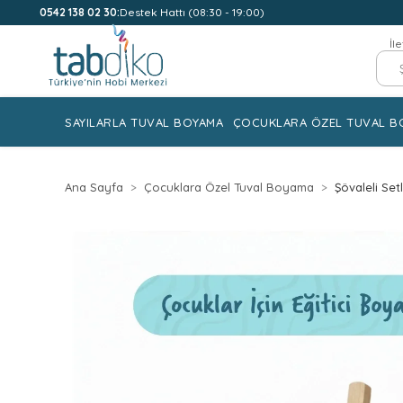
0542 138 02 30:
Destek Hattı (08:30 - 19:00)
İl
SAYILARLA TUVAL BOYAMA
ÇOCUKLARA ÖZEL TUVAL B
Ana Sayfa
Çocuklara Özel Tuval Boyama
Şövaleli Set