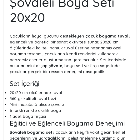
Şövaleli Boya Seti
20x20
Çocukların hayal gücünü destekleyen
çocuk boyama tuvali
,
eğlenceli ve öğretici bir sanat aktivitesi sunar. 20x20 cm
ölçülerindeki kaliteli pamuk tuval üzerine hazırlanmış özel
boyama tasarımı, çocukların kendi renklerini kullanarak
benzersiz eserler oluşturmasına yardımcı olur. Set içerisinde
bulunan mini ahşap
şövale
, boya seti ve fırça sayesinde
çocuklar gerçek bir ressam deneyimi yaşayabilir.
Set İçeriği
20x20 cm ölçülerinde tuval
360 gr kaliteli tuval bezi
Mini masaüstü ahşap şövale
6 farklı renkte akrilik boya
1 adet boya fırçası
Eğitici ve Eğlenceli Boyama Deneyimi
Şövaleli boyama seti
, çocukların keyifli vakit geçirirken el
becerilerini ve yaratıcılıklarını geliştirmelerine yardımcı olur.