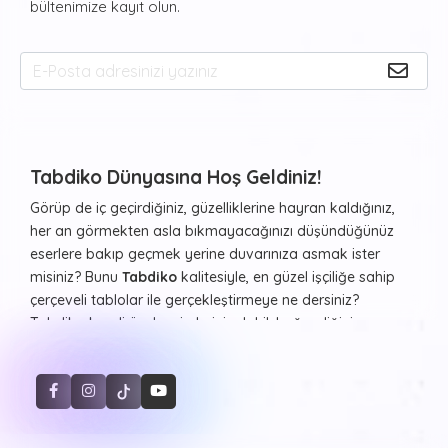
bültenimize kayıt olun.
Tabdiko Dünyasına Hoş Geldiniz!
Görüp de iç geçirdiğiniz, güzelliklerine hayran kaldığınız,
her an görmekten asla bıkmayacağınızı düşündüğünüz
eserlere bakıp geçmek yerine duvarınıza asmak ister
misiniz? Bunu
Tabdiko
kalitesiyle, en güzel işçiliğe sahip
çerçeveli tablolar ile gerçekleştirmeye ne dersiniz?
Tabdiko kendi özel resimleriniz dahil, beğendiğiniz ve
evinizde ya da diğer yaşam alanlarınızda duvarlarda
görmekten haz duyacağınız resimleri ister çerçeveli ister
çerçevesiz şekilde, farklı formlarda beğeninize sunuyor.
Sayılarla Tuval Boyama Seti
Hayvan desenleri, şehir manzaraları, Atatürk portresi ve