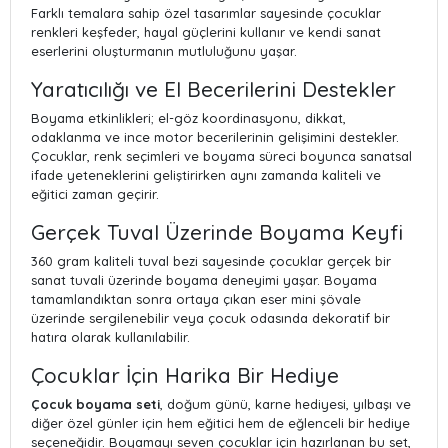
Farklı temalara sahip özel tasarımlar sayesinde çocuklar
renkleri keşfeder, hayal güçlerini kullanır ve kendi sanat
eserlerini oluşturmanın mutluluğunu yaşar.
Yaratıcılığı ve El Becerilerini Destekler
Boyama etkinlikleri; el-göz koordinasyonu, dikkat,
odaklanma ve ince motor becerilerinin gelişimini destekler.
Çocuklar, renk seçimleri ve boyama süreci boyunca sanatsal
ifade yeteneklerini geliştirirken aynı zamanda kaliteli ve
eğitici zaman geçirir.
Gerçek Tuval Üzerinde Boyama Keyfi
360 gram kaliteli tuval bezi sayesinde çocuklar gerçek bir
sanat tuvali üzerinde boyama deneyimi yaşar. Boyama
tamamlandıktan sonra ortaya çıkan eser mini şövale
üzerinde sergilenebilir veya çocuk odasında dekoratif bir
hatıra olarak kullanılabilir.
Çocuklar İçin Harika Bir Hediye
Çocuk boyama seti
, doğum günü, karne hediyesi, yılbaşı ve
diğer özel günler için hem eğitici hem de eğlenceli bir hediye
seçeneğidir. Boyamayı seven çocuklar için hazırlanan bu set,