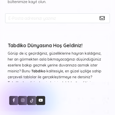
bültenimize kayıt olun.
Tabdiko Dünyasına Hoş Geldiniz!
Görüp de iç geçirdiğiniz, güzelliklerine hayran kaldığınız,
her an görmekten asla bıkmayacağınızı düşündüğünüz
eserlere bakıp geçmek yerine duvarınıza asmak ister
misiniz? Bunu
Tabdiko
kalitesiyle, en güzel işçiliğe sahip
çerçeveli tablolar ile gerçekleştirmeye ne dersiniz?
Tabdiko kendi özel resimleriniz dahil, beğendiğiniz ve
evinizde ya da diğer yaşam alanlarınızda duvarlarda
görmekten haz duyacağınız resimleri ister çerçeveli ister
çerçevesiz şekilde, farklı formlarda beğeninize sunuyor.
Sayılarla Tuval Boyama Seti
Hayvan desenleri, şehir manzaraları, Atatürk portresi ve