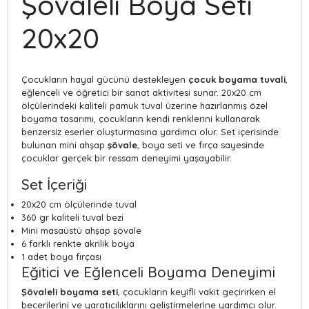
Şövaleli Boya Seti
20x20
Çocukların hayal gücünü destekleyen
çocuk boyama tuvali
,
eğlenceli ve öğretici bir sanat aktivitesi sunar. 20x20 cm
ölçülerindeki kaliteli pamuk tuval üzerine hazırlanmış özel
boyama tasarımı, çocukların kendi renklerini kullanarak
benzersiz eserler oluşturmasına yardımcı olur. Set içerisinde
bulunan mini ahşap
şövale
, boya seti ve fırça sayesinde
çocuklar gerçek bir ressam deneyimi yaşayabilir.
Set İçeriği
20x20 cm ölçülerinde tuval
360 gr kaliteli tuval bezi
Mini masaüstü ahşap şövale
6 farklı renkte akrilik boya
1 adet boya fırçası
Eğitici ve Eğlenceli Boyama Deneyimi
Şövaleli boyama seti
, çocukların keyifli vakit geçirirken el
becerilerini ve yaratıcılıklarını geliştirmelerine yardımcı olur.