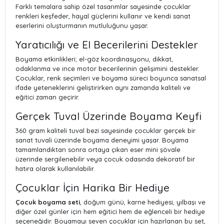
Farklı temalara sahip özel tasarımlar sayesinde çocuklar
renkleri keşfeder, hayal güçlerini kullanır ve kendi sanat
eserlerini oluşturmanın mutluluğunu yaşar.
Yaratıcılığı ve El Becerilerini Destekler
Boyama etkinlikleri; el-göz koordinasyonu, dikkat,
odaklanma ve ince motor becerilerinin gelişimini destekler.
Çocuklar, renk seçimleri ve boyama süreci boyunca sanatsal
ifade yeteneklerini geliştirirken aynı zamanda kaliteli ve
eğitici zaman geçirir.
Gerçek Tuval Üzerinde Boyama Keyfi
360 gram kaliteli tuval bezi sayesinde çocuklar gerçek bir
sanat tuvali üzerinde boyama deneyimi yaşar. Boyama
tamamlandıktan sonra ortaya çıkan eser mini şövale
üzerinde sergilenebilir veya çocuk odasında dekoratif bir
hatıra olarak kullanılabilir.
Çocuklar İçin Harika Bir Hediye
Çocuk boyama seti
, doğum günü, karne hediyesi, yılbaşı ve
diğer özel günler için hem eğitici hem de eğlenceli bir hediye
seçeneğidir. Boyamayı seven çocuklar için hazırlanan bu set,