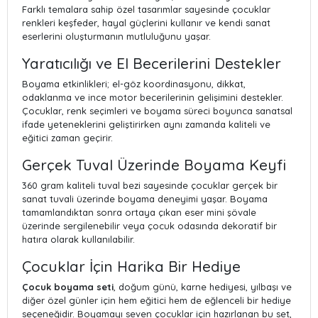
Farklı temalara sahip özel tasarımlar sayesinde çocuklar
renkleri keşfeder, hayal güçlerini kullanır ve kendi sanat
eserlerini oluşturmanın mutluluğunu yaşar.
Yaratıcılığı ve El Becerilerini Destekler
Boyama etkinlikleri; el-göz koordinasyonu, dikkat,
odaklanma ve ince motor becerilerinin gelişimini destekler.
Çocuklar, renk seçimleri ve boyama süreci boyunca sanatsal
ifade yeteneklerini geliştirirken aynı zamanda kaliteli ve
eğitici zaman geçirir.
Gerçek Tuval Üzerinde Boyama Keyfi
360 gram kaliteli tuval bezi sayesinde çocuklar gerçek bir
sanat tuvali üzerinde boyama deneyimi yaşar. Boyama
tamamlandıktan sonra ortaya çıkan eser mini şövale
üzerinde sergilenebilir veya çocuk odasında dekoratif bir
hatıra olarak kullanılabilir.
Çocuklar İçin Harika Bir Hediye
Çocuk boyama seti
, doğum günü, karne hediyesi, yılbaşı ve
diğer özel günler için hem eğitici hem de eğlenceli bir hediye
seçeneğidir. Boyamayı seven çocuklar için hazırlanan bu set,