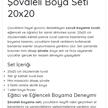
Şövaleli Boya Seti
20x20
Çocukların hayal gücünü destekleyen
çocuk boyama tuvali
,
eğlenceli ve öğretici bir sanat aktivitesi sunar. 20x20 cm
ölçülerindeki kaliteli pamuk tuval üzerine hazırlanmış özel
boyama tasarımı, çocukların kendi renklerini kullanarak
benzersiz eserler oluşturmasına yardımcı olur. Set içerisinde
bulunan mini ahşap
şövale
, boya seti ve fırça sayesinde
çocuklar gerçek bir ressam deneyimi yaşayabilir.
Set İçeriği
20x20 cm ölçülerinde tuval
360 gr kaliteli tuval bezi
Mini masaüstü ahşap şövale
6 farklı renkte akrilik boya
1 adet boya fırçası
Eğitici ve Eğlenceli Boyama Deneyimi
Şövaleli boyama seti
, çocukların keyifli vakit geçirirken el
becerilerini ve yaratıcılıklarını geliştirmelerine yardımcı olur.