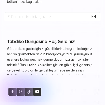
bültenimize kayıt olun.
Tabdiko Dünyasına Hoş Geldiniz!
Görüp de iç geçirdiğiniz, güzelliklerine hayran kaldığınız,
her an görmekten asla bıkmayacağınızı düşündüğünüz
eserlere bakıp geçmek yerine duvarınıza asmak ister
misiniz? Bunu
Tabdiko
kalitesiyle, en güzel işçiliğe sahip
çerçeveli tablolar ile gerçekleştirmeye ne dersiniz?
Tabdiko kendi özel resimleriniz dahil, beğendiğiniz ve
evinizde ya da diğer yaşam alanlarınızda duvarlarda
görmekten haz duyacağınız resimleri ister çerçeveli ister
çerçevesiz şekilde, farklı formlarda beğeninize sunuyor.
Sayılarla Tuval Boyama Seti
Hayvan desenleri, şehir manzaraları, Atatürk portresi ve