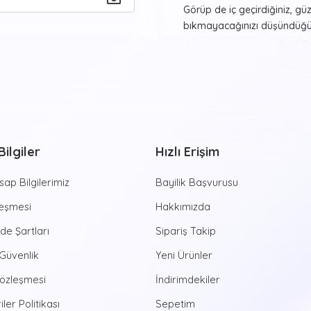
Görüp de iç geçirdiğiniz, gü
bıkmayacağınızı düşündüğün
asmak ister misiniz? Bunu
T
tablolar ile gerçekleştirmey
beğendiğiniz ve evinizde y
görmekten haz duyacağınız re
farklı formlarda beğeninize
Sayılarla Tu
ilgiler
Hızlı Erişim
Hayvan desenleri, şehir man
estetik görünüşler sunan
Sa
ap Bilgilerimiz
Bayilik Başvurusu
yapmaya yeni başlayan kişile
aktiviteye imza atmanızı 
leşmesi
Hakkımızda
zamanlar sizleri bekliyor. Di
ade Şartları
Sipariş Takip
dünyasına ruhunuzu bırakabili
özel tablolarda bulunan num
 Güvenlik
Yeni Ürünler
ortaya çıkan eserlerinizi yaş
Sözleşmesi
İndirimdekiler
yaştan bireye hitap eden bu e
yaratıcılığına da çokça katk
iler Politikası
Sepetim