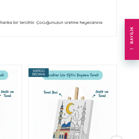
harika bir tercihtir. Çocuğunuzun üretme heyecanına
BAYILIK
←
KARGO
KARG
BEDAVA
BEDAV