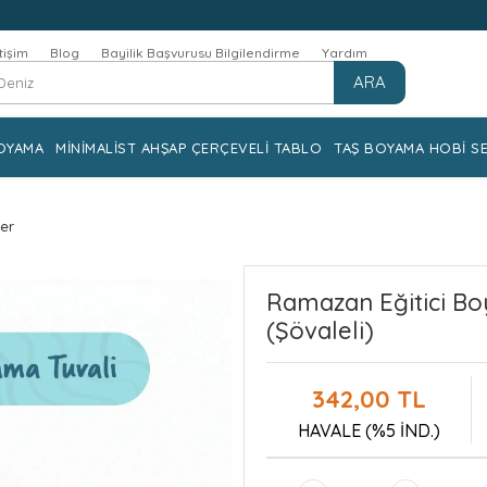
etişim
Blog
Bayilik Başvurusu Bilgilendirme
Yardım
ARA
OYAMA
MİNİMALİST AHŞAP ÇERÇEVELİ TABLO
TAŞ BOYAMA HOBİ SE
ler
Ramazan Eğitici Bo
(Şövaleli)
342,00 TL
HAVALE (%5 İND.)