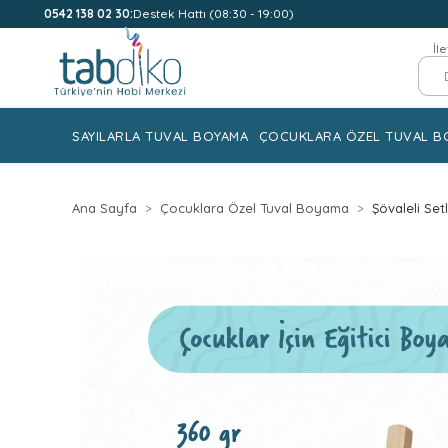
0542 138 02 30:
Destek Hattı (08:30 - 19:00)
İl
SAYILARLA TUVAL BOYAMA
ÇOCUKLARA ÖZEL TUVAL B
Ana Sayfa
Çocuklara Özel Tuval Boyama
Şövaleli Set