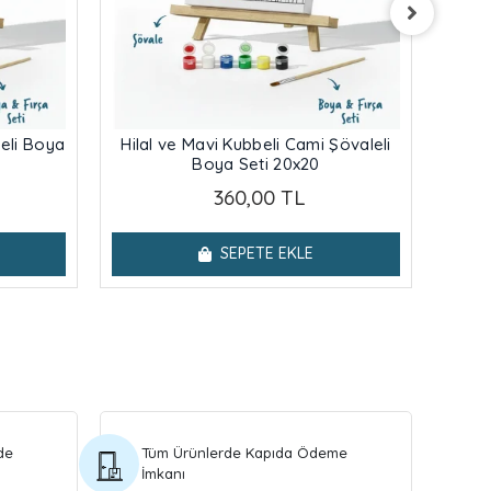
eli Boya
Hilal ve Mavi Kubbeli Cami Şövaleli
Çi
Boya Seti 20x20
Ca
360,00 TL
SEPETE EKLE
de
Tüm Ürünlerde Kapıda Ödeme
İmkanı