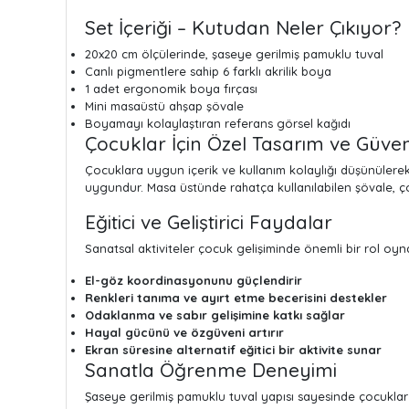
Set İçeriği – Kutudan Neler Çıkıyor?
20x20 cm ölçülerinde, şaseye gerilmiş pamuklu tuval
Canlı pigmentlere sahip 6 farklı akrilik boya
1 adet ergonomik boya fırçası
Mini masaüstü ahşap şövale
Boyamayı kolaylaştıran referans görsel kağıdı
Çocuklar İçin Özel Tasarım ve Güven
Çocuklara uygun içerik ve kullanım kolaylığı düşünüler
uygundur. Masa üstünde rahatça kullanılabilen şövale,
Eğitici ve Geliştirici Faydalar
Sanatsal aktiviteler çocuk gelişiminde önemli bir rol oyn
El-göz koordinasyonunu güçlendirir
Renkleri tanıma ve ayırt etme becerisini destekler
Odaklanma ve sabır gelişimine katkı sağlar
Hayal gücünü ve özgüveni artırır
Ekran süresine alternatif eğitici bir aktivite sunar
Sanatla Öğrenme Deneyimi
Şaseye gerilmiş pamuklu tuval yapısı sayesinde çocuklar