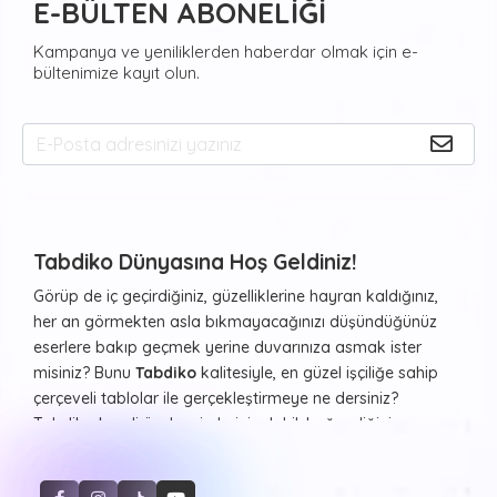
E-BÜLTEN ABONELİĞİ
Kampanya ve yeniliklerden haberdar olmak için e-
bültenimize kayıt olun.
Tabdiko Dünyasına Hoş Geldiniz!
Görüp de iç geçirdiğiniz, güzelliklerine hayran kaldığınız,
her an görmekten asla bıkmayacağınızı düşündüğünüz
eserlere bakıp geçmek yerine duvarınıza asmak ister
misiniz? Bunu
Tabdiko
kalitesiyle, en güzel işçiliğe sahip
çerçeveli tablolar ile gerçekleştirmeye ne dersiniz?
Tabdiko kendi özel resimleriniz dahil, beğendiğiniz ve
evinizde ya da diğer yaşam alanlarınızda duvarlarda
görmekten haz duyacağınız resimleri ister çerçeveli ister