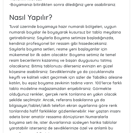
-Boyamanızı bitirdikten sonra dilediğiniz yere asabilirsiniz.
Nasıl Yapılır?
Tuval üzerinde boyamaya hazır numaralı bölgeleri, uygun
numaralı boyalar ile boyayarak kusursuz bir tablo meydana
getirebilirsiniz. Sayılarla Boyama setimize başladığınızda,
kendinizi profesyonel bir ressam gibi hissedeceksiniz.
Sayılarla boyama setleri, resme yeni başlayanlar için
mükemmel bir ilk adım olacaktır. Boyama setimiz ile temel
resim becerilerini kazanmış ve başarı duygusunu tatmış
olacaksınız. Bitmiş tablonuzu dilerseniz evinizin en güzel
köşesine asabilirsiniz. Sevdiklerinizle ya da çocuklarınızla
keyifli ve kaliteli vakit geçirmek için sizler de Tabdiko ailesine
katılın, bu eşsiz boyama zevkinin tadına varın. 100'lerce farklı
tablo modeline mağazamızdan erişebilirsiniz. Görmekte
olduğunuz renkler, gerçek renk tonlarına en yakın olacak
şekilde seçilmiştir. Ancak, referans baskılarına ya da
bilgisayar/tablet/akıllı telefon ekran ayarlarına göre renk
tonlarında hafif farklılıklar gözlemlenebilir. Her yaştan insanı
adeta birer amatör ressama dönüştüren Numaralarla
boyama seti ile, ister duvarlarınızı süsleyen harika tablolar
yaratabilir isterseniz de sevdiklerinize özel ve anlamlı bu