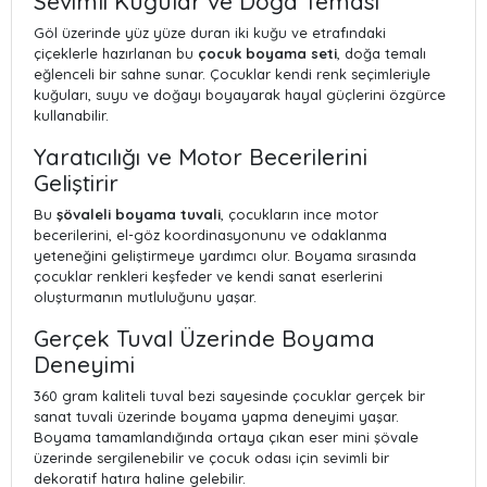
Sevimli Kuğular ve Doğa Teması
Göl üzerinde yüz yüze duran iki kuğu ve etrafındaki
çiçeklerle hazırlanan bu
çocuk boyama seti
, doğa temalı
eğlenceli bir sahne sunar. Çocuklar kendi renk seçimleriyle
kuğuları, suyu ve doğayı boyayarak hayal güçlerini özgürce
kullanabilir.
Yaratıcılığı ve Motor Becerilerini
Geliştirir
Bu
şövaleli boyama tuvali
, çocukların ince motor
becerilerini, el-göz koordinasyonunu ve odaklanma
yeteneğini geliştirmeye yardımcı olur. Boyama sırasında
çocuklar renkleri keşfeder ve kendi sanat eserlerini
oluşturmanın mutluluğunu yaşar.
Gerçek Tuval Üzerinde Boyama
Deneyimi
360 gram kaliteli tuval bezi sayesinde çocuklar gerçek bir
sanat tuvali üzerinde boyama yapma deneyimi yaşar.
Boyama tamamlandığında ortaya çıkan eser mini şövale
üzerinde sergilenebilir ve çocuk odası için sevimli bir
dekoratif hatıra haline gelebilir.