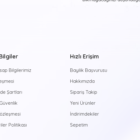
asmak ister misiniz? Bunu
T
tablolar ile gerçekleştirmey
beğendiğiniz ve evinizde y
görmekten haz duyacağınız re
farklı formlarda beğeninize
Sayılarla Tu
ilgiler
Hızlı Erişim
Hayvan desenleri, şehir man
estetik görünüşler sunan
Sa
ap Bilgilerimiz
Bayilik Başvurusu
yapmaya yeni başlayan kişile
aktiviteye imza atmanızı 
leşmesi
Hakkımızda
zamanlar sizleri bekliyor. Di
ade Şartları
Sipariş Takip
dünyasına ruhunuzu bırakabili
özel tablolarda bulunan num
 Güvenlik
Yeni Ürünler
ortaya çıkan eserlerinizi yaş
Sözleşmesi
İndirimdekiler
yaştan bireye hitap eden bu e
yaratıcılığına da çokça katk
iler Politikası
Sepetim
Günümüzde bir hayli popüle