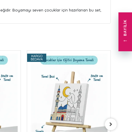
neğidir. Boyamayı seven çocuklar için hazırlanan bu set,
BAYILIK
←
KARGO
KARG
BEDAVA
BEDAV