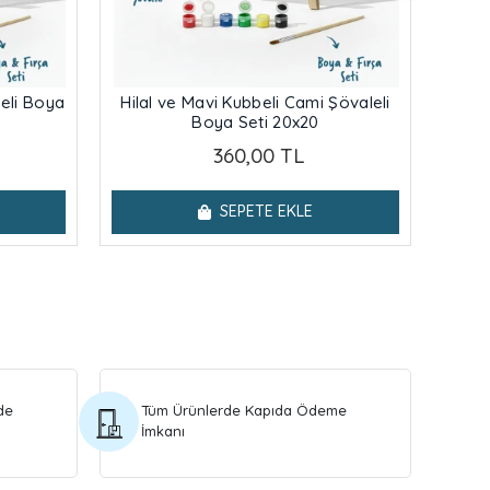
eli Boya
Hilal ve Mavi Kubbeli Cami Şövaleli
Çi
Boya Seti 20x20
Ca
360,00 TL
SEPETE EKLE
de
Tüm Ürünlerde Kapıda Ödeme
İmkanı