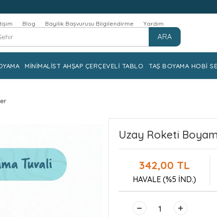
etişim
Blog
Bayilik Başvurusu Bilgilendirme
Yardım
ARA
OYAMA
MİNİMALİST AHŞAP ÇERÇEVELİ TABLO
TAŞ BOYAMA HOBİ SE
ler
Uzay Roketi Boyama
342,00 TL
HAVALE (%5 İND.)