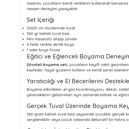
tasarımı, çocukların kendi renklerini kullanarak benzersi
ressam deneyimi yaşayabilir.
Set İçeriği
20x20 cm ölçülerinde tuval
360 gr kaliteli tuval bezi
Mini masaüstü ahşap şövale
6 farklı renkte akrilik boya
1 adet boya fırçası
Eğitici ve Eğlenceli Boyama Deneyi
Şövaleli boyama seti
, çocukların keyifli vakit geçirirke
keşfeder, hayal güçlerini kullanır ve kendi sanat eserler
Yaratıcılığı ve El Becerilerini Destekl
Boyama etkinlikleri; el-göz koordinasyonu, dikkat, odakl
yeteneklerini geliştirirken aynı zamanda kaliteli ve eğitic
Gerçek Tuval Üzerinde Boyama Key
360 gram kaliteli tuval bezi sayesinde çocuklar gerçek
sergilenebilir veya çocuk odasında dekoratif bir hatıra ola