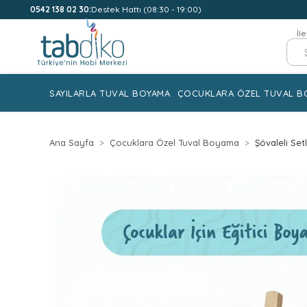
0542 138 02 30:
Destek Hattı (08:30 - 19:00)
İl
SAYILARLA TUVAL BOYAMA
ÇOCUKLARA ÖZEL TUVAL B
Ana Sayfa
Çocuklara Özel Tuval Boyama
Şövaleli Set