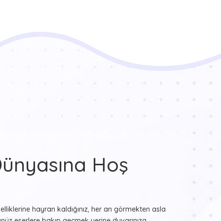
Dünyasına Hoş
zelliklerine hayran kaldığınız, her an görmekten asla
üz eserlere bakıp geçmek yerine duvarınıza