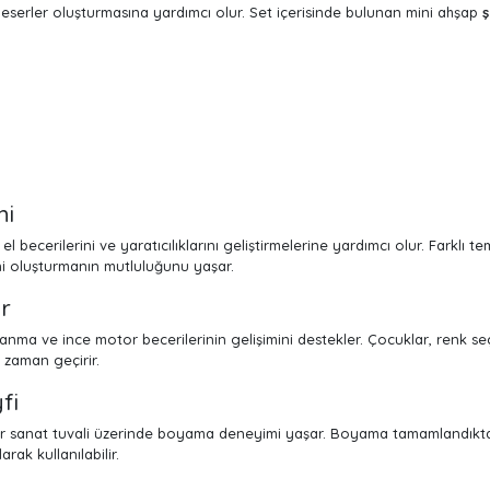
z eserler oluşturmasına yardımcı olur. Set içerisinde bulunan mini ahşap
mi
n el becerilerini ve yaratıcılıklarını geliştirmelerine yardımcı olur. Farklı
ini oluşturmanın mutluluğunu yaşar.
er
anma ve ince motor becerilerinin gelişimini destekler. Çocuklar, renk 
i zaman geçirir.
fi
 bir sanat tuvali üzerinde boyama deneyimi yaşar. Boyama tamamlandıkt
rak kullanılabilir.