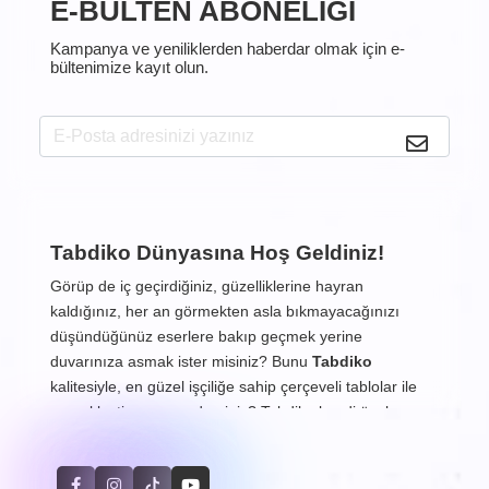
E-BÜLTEN ABONELİĞİ
Kampanya ve yeniliklerden haberdar olmak için e-
bültenimize kayıt olun.
Tabdiko Dünyasına Hoş Geldiniz!
Görüp de iç geçirdiğiniz, güzelliklerine hayran
kaldığınız, her an görmekten asla bıkmayacağınızı
düşündüğünüz eserlere bakıp geçmek yerine
duvarınıza asmak ister misiniz? Bunu
Tabdiko
kalitesiyle, en güzel işçiliğe sahip çerçeveli tablolar ile
gerçekleştirmeye ne dersiniz? Tabdiko kendi özel
resimleriniz dahil, beğendiğiniz ve evinizde ya da diğer
yaşam alanlarınızda duvarlarda görmekten haz
duyacağınız resimleri ister çerçeveli ister çerçevesiz