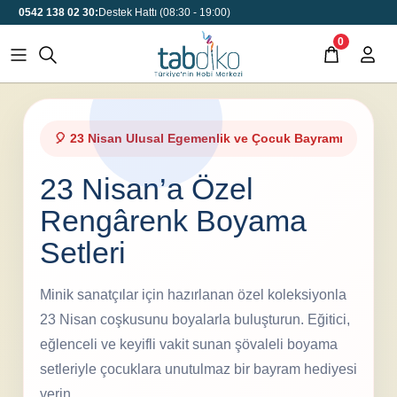
0542 138 02 30:
Destek Hattı (08:30 - 19:00)
0
🎈 23 Nisan Ulusal Egemenlik ve Çocuk Bayramı
23 Nisan’a Özel
Rengârenk Boyama
Setleri
Minik sanatçılar için hazırlanan özel koleksiyonla
23 Nisan coşkusunu boyalarla buluşturun. Eğitici,
eğlenceli ve keyifli vakit sunan şövaleli boyama
setleriyle çocuklara unutulmaz bir bayram hediyesi
verin.