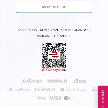
referans vermeniz ve bizi tavsiye etmeniz bize yetecektir.
0542 138 02 30
Neden Tabdiko?
Müşteri memnuniyeti bizim en temel misyonumuz. Bunun
için üretimin her aşamasını titizlikle ele alıyoruz. Deneyimli
grafikerlerimiz baskılama öncesi ve sonrası tüm
Adres : KEMALTÜRKLER MAH. YAZLIK SOKAK NO 8
detayları titizlikle el alıyor. Kaliteli malzeme ve sağlam bir
SANCAKTEPE İSTANBUL
işçilikle hazırlanan tablolarımız, kalın mukavva ile
dikkatlice paketlenerek sizlere hızlıca ulaştırılıyor.
Dilerseniz iletişim kanallarımızdan siparişinizin son
durumu ve teslimatı hakkında kolayca bilgi alabilmeniz
de mümkün. Siparişlerinizi Türkiye'nin her yerine güvenle
ve ücretsiz olarak teslim ediyoruz. Size özel ödeme
kanallarımız da devrede! Banka havalesi, kredi kartı ya
da kapıda ödeme seçeneklerini kullanarak ödemelerinizi
kolayca yapabilirsiniz. Ayrıca, kredi kartına taksit
imkanlarımız sizleri bekliyor.
Renklerin peşine
BAYILIK
düştüğümüz bu özel yolculukta, sizlerle de
yollarımızın kesişmesini diliyoruz.
←