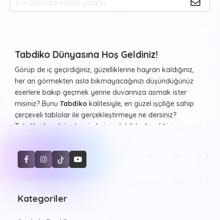
Tabdiko Dünyasına Hoş Geldiniz!
Görüp de iç geçirdiğiniz, güzelliklerine hayran kaldığınız,
her an görmekten asla bıkmayacağınızı düşündüğünüz
eserlere bakıp geçmek yerine duvarınıza asmak ister
misiniz? Bunu
Tabdiko
kalitesiyle, en güzel işçiliğe sahip
çerçeveli tablolar ile gerçekleştirmeye ne dersiniz?
Tabdiko kendi özel resimleriniz dahil, beğendiğiniz ve
evinizde ya da diğer yaşam alanlarınızda duvarlarda
görmekten haz duyacağınız resimleri ister çerçeveli ister
çerçevesiz şekilde, farklı formlarda beğeninize sunuyor.
Sayılarla Tuval Boyama Seti
Hayvan desenleri, şehir manzaraları, Atatürk portresi ve
daha birçok kategoride estetik görünüşler sunan
Kategoriler
Sayılarla Tuval Boyama Setleri
özellikle resim
yapmaya yeni başlayan kişileri oldukça mutlu ediyor.