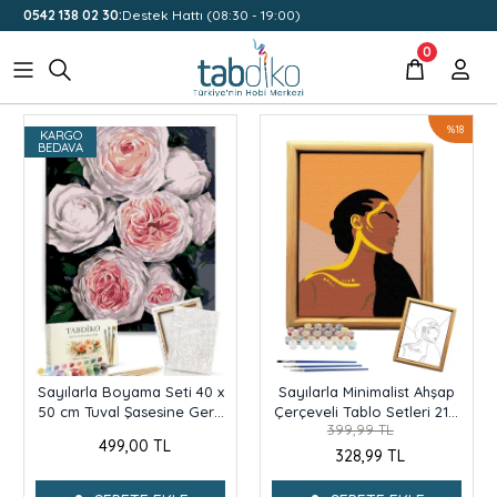
0542 138 02 30:
Destek Hattı (08:30 - 19:00)
0
%18
KARGO
BEDAVA
Sayılarla Boyama Seti 40 x
Sayılarla Minimalist Ahşap
50 cm Tuval Şasesine Gerili
Çerçeveli Tablo Setleri 21 x
399,99 TL
Beyaz Güller
27 cm Tuval Şasesine Gerili
499,00 TL
Kadın Portresi
328,99 TL