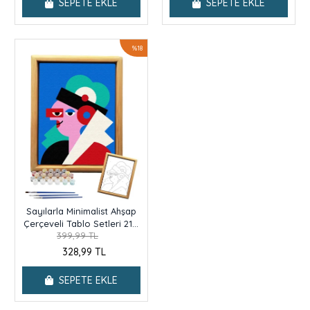
SEPETE EKLE
SEPETE EKLE
%18
Sayılarla Minimalist Ahşap
Çerçeveli Tablo Setleri 21 x
399,99 TL
27 cm Tuval Şasesine Gerili
İç İçe Renk
328,99 TL
SEPETE EKLE