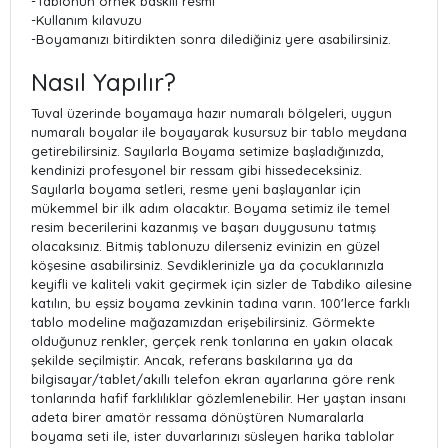
-Tablonun örnek baskılı resmi
-Kullanım kılavuzu
-Boyamanızı bitirdikten sonra dilediğiniz yere asabilirsiniz.
Nasıl Yapılır?
Tuval üzerinde boyamaya hazır numaralı bölgeleri, uygun
numaralı boyalar ile boyayarak kusursuz bir tablo meydana
getirebilirsiniz. Sayılarla Boyama setimize başladığınızda,
kendinizi profesyonel bir ressam gibi hissedeceksiniz.
Sayılarla boyama setleri, resme yeni başlayanlar için
mükemmel bir ilk adım olacaktır. Boyama setimiz ile temel
resim becerilerini kazanmış ve başarı duygusunu tatmış
olacaksınız. Bitmiş tablonuzu dilerseniz evinizin en güzel
köşesine asabilirsiniz. Sevdiklerinizle ya da çocuklarınızla
keyifli ve kaliteli vakit geçirmek için sizler de Tabdiko ailesine
katılın, bu eşsiz boyama zevkinin tadına varın. 100'lerce farklı
tablo modeline mağazamızdan erişebilirsiniz. Görmekte
olduğunuz renkler, gerçek renk tonlarına en yakın olacak
şekilde seçilmiştir. Ancak, referans baskılarına ya da
bilgisayar/tablet/akıllı telefon ekran ayarlarına göre renk
tonlarında hafif farklılıklar gözlemlenebilir. Her yaştan insanı
adeta birer amatör ressama dönüştüren Numaralarla
boyama seti ile, ister duvarlarınızı süsleyen harika tablolar