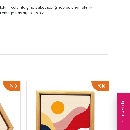
deki fırçalar ile yine paket içeriğinde bulunan akrilik
ilemeye başlayabilirsiniz.
%18
%18
BAYILIK
←