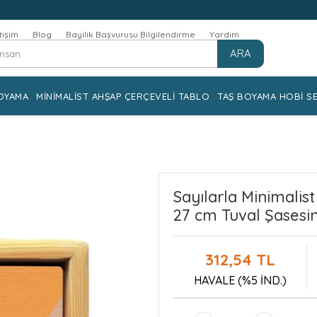
etişim
Blog
Bayilik Başvurusu Bilgilendirme
Yardım
ARA
OYAMA
MİNİMALİST AHŞAP ÇERÇEVELİ TABLO
TAŞ BOYAMA HOBİ SE
Sayılarla Minimalist
27 cm Tuval Şasesin
312,54 TL
HAVALE (%5 İND.)