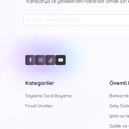
Kampanya ve yeniliklerden haberdar olmak için e
Kategoriler
Önemli B
Sayılarla Tuval Boyama
Banka Hes
Fırsat Ürünleri
Satış Söz
İptal ve İ
Gizlilik ve