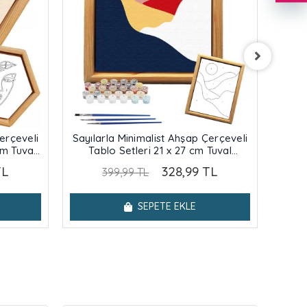
erçeveli
Sayılarla Minimalist Ahşap Çerçeveli
Sayıl
cm Tuval
Tablo Setleri 21 x 27 cm Tuval
Ta
 Silueti
Şasesine Gerili Dağ Manzarası
TL
328,99 TL
399,99 TL
SEPETE EKLE