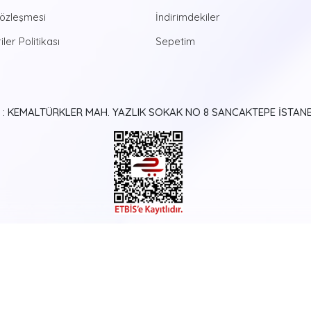
ortaya çıkan eserlerinizi yaş
Sözleşmesi
İndirimdekiler
yaştan bireye hitap eden bu e
yaratıcılığına da çokça katk
iler Politikası
Sepetim
Günümüzde bir hayli popüle
erişen bu özel boyama deney
Üstelik harika eserleriniz i
Setlerimiz içinde mevcut. S
 : KEMALTÜRKLER MAH. YAZLIK SOKAK NO 8 SANCAKTEPE İSTAN
tuval ya da ahşap bir resim p
paketlerin içeriğini oluştur
boyayarak kendinize ait ola
İhtiyacınız olan tüm ipuçlar
Instagram adresimizde sizler
seçtiğiniz tabloları sevdikl
tanıştırabilirsiniz.
%100 Müşter
Sitemizdeki görselleri inceley
aparatları ile gönderileceğ