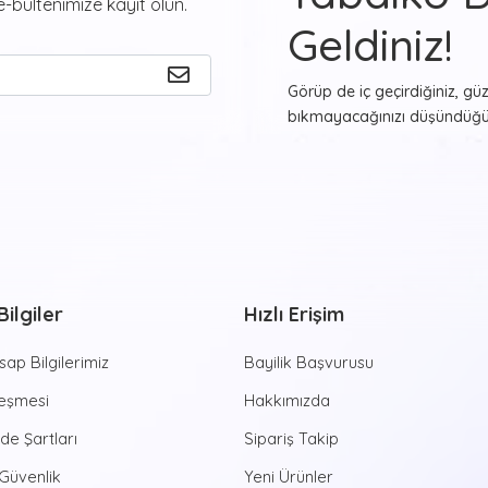
-bültenimize kayıt olun.
Geldiniz!
Görüp de iç geçirdiğiniz, gü
bıkmayacağınızı düşündüğün
asmak ister misiniz? Bunu
T
tablolar ile gerçekleştirmey
beğendiğiniz ve evinizde y
görmekten haz duyacağınız re
farklı formlarda beğeninize
Sayılarla Tu
ilgiler
Hızlı Erişim
Hayvan desenleri, şehir man
estetik görünüşler sunan
Sa
ap Bilgilerimiz
Bayilik Başvurusu
yapmaya yeni başlayan kişile
aktiviteye imza atmanızı 
leşmesi
Hakkımızda
zamanlar sizleri bekliyor. Di
ade Şartları
Sipariş Takip
dünyasına ruhunuzu bırakabili
özel tablolarda bulunan num
 Güvenlik
Yeni Ürünler