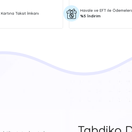
Havale ve EFT ile Ödemeler
 Kartına Taksit İmkanı
%5 İndirim
Tabdiko 