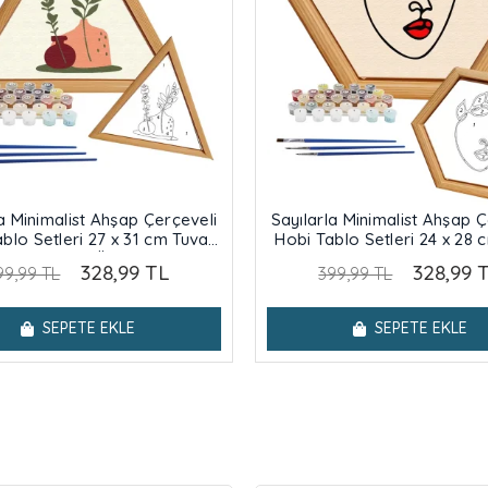
la Minimalist Ahşap Çerçeveli
Sayılarla Minimalist Ahşap Ç
blo Setleri 27 x 31 cm Tuval
Hobi Tablo Setleri 24 x 28 
sesine Gerili Üçgen Çift
Şasesine Gerili Altıgen Kadın
328,99 TL
328,99 
99,99 TL
399,99 TL
Vazodaki Bitkiler
SEPETE EKLE
SEPETE EKLE