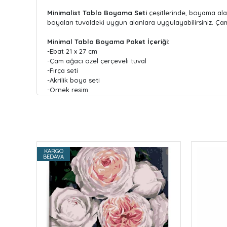
Minimalist Tablo Boyama Seti
çeşitlerinde, boyama alanla
boyaları tuvaldeki uygun alanlara uygulayabilirsiniz. Ça
Minimal Tablo Boyama Paket İçeriği:
-Ebat 21 x 27 cm
-Çam ağacı özel çerçeveli tuval
-Fırça seti
-Akrilik boya seti
-Örnek resim
KARGO
BEDAVA