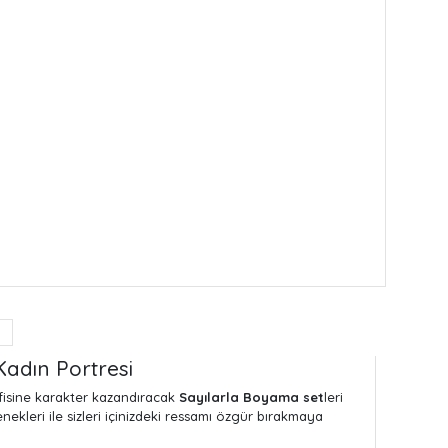
Kadın Portresi
ofisine karakter kazandıracak
Sayılarla Boyama set
leri
ekleri ile sizleri içinizdeki ressamı özgür bırakmaya