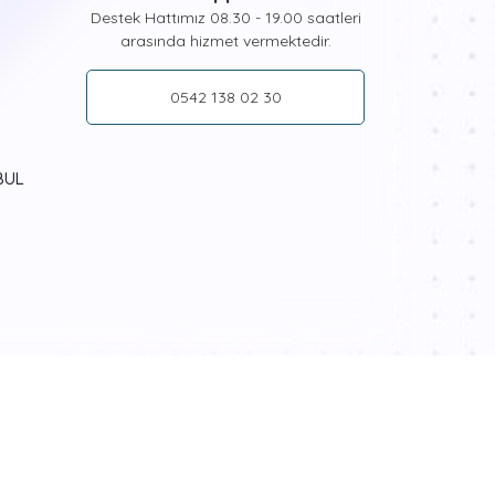
am alanlarınızda gururla sergileyebilirsiniz. Her
Destek Hattımız 08.30 - 19.00 saatleri
ğlenceli hobi setleri, çocukların el becerisi ve
arasında hizmet vermektedir.
ı sağlayacaktır.
0542 138 02 30
r olan ve tüm dünyada yüksek satış rakamlarına
imi ile profesyonel bir ressam gibi hissedeceksiniz.
çin ihtiyacınız olan tüm araçlar da Hobi Boyama
eçeceğiniz boyama kitine göre numaralandırılmış
BUL
anosu, sizin için seçtiğimiz boyalar ve fırça çeşitleri
uyor. Numaralandırılmış resim plakanızı özel boyalarla
n tablonuzu oluşturmaya başlayabilirsiniz.
ı ve pratik bilgiler de Tabdiko ürün sayfalarında ve
i bekliyor. Dilerseniz zengin tablo galerimizden
erinize armağan edebilir onları da bu renkli dünyayla
i Memnuniyeti
erek siparişinizi kolayca verebilirsiniz. Tablolar, askı
inden, zahmetsizce duvarınıza asmak dışında bir