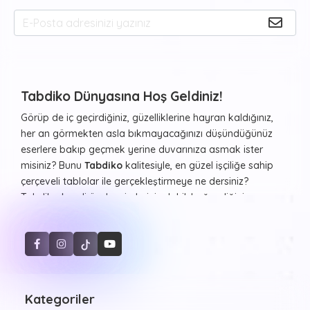
Tabdiko Dünyasına Hoş Geldiniz!
Görüp de iç geçirdiğiniz, güzelliklerine hayran kaldığınız,
her an görmekten asla bıkmayacağınızı düşündüğünüz
eserlere bakıp geçmek yerine duvarınıza asmak ister
misiniz? Bunu
Tabdiko
kalitesiyle, en güzel işçiliğe sahip
çerçeveli tablolar ile gerçekleştirmeye ne dersiniz?
Tabdiko kendi özel resimleriniz dahil, beğendiğiniz ve
evinizde ya da diğer yaşam alanlarınızda duvarlarda
görmekten haz duyacağınız resimleri ister çerçeveli ister
çerçevesiz şekilde, farklı formlarda beğeninize sunuyor.
Sayılarla Tuval Boyama Seti
Hayvan desenleri, şehir manzaraları, Atatürk portresi ve
daha birçok kategoride estetik görünüşler sunan
Kategoriler