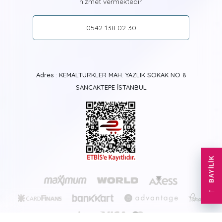
hizmet vermektedir.
müşterilerimiz arasına katılmanız, bizim için olumlu
referans vermeniz ve bizi tavsiye etmeniz bize yetecektir.
0542 138 02 30
Neden Tabdiko?
Müşteri memnuniyeti bizim en temel misyonumuz. Bunun
için üretimin her aşamasını titizlikle ele alıyoruz. Deneyimli
grafikerlerimiz baskılama öncesi ve sonrası tüm
Adres : KEMALTÜRKLER MAH. YAZLIK SOKAK NO 8
detayları titizlikle el alıyor. Kaliteli malzeme ve sağlam bir
SANCAKTEPE İSTANBUL
işçilikle hazırlanan tablolarımız, kalın mukavva ile
dikkatlice paketlenerek sizlere hızlıca ulaştırılıyor.
Dilerseniz iletişim kanallarımızdan siparişinizin son
durumu ve teslimatı hakkında kolayca bilgi alabilmeniz
de mümkün. Siparişlerinizi Türkiye'nin her yerine güvenle
ve ücretsiz olarak teslim ediyoruz. Size özel ödeme
BAYILIK
kanallarımız da devrede! Banka havalesi, kredi kartı ya
da kapıda ödeme seçeneklerini kullanarak ödemelerinizi
kolayca yapabilirsiniz. Ayrıca, kredi kartına taksit
←
imkanlarımız sizleri bekliyor.
Renklerin peşine
düştüğümüz bu özel yolculukta, sizlerle de
yollarımızın kesişmesini diliyoruz.