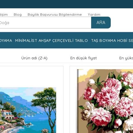
etişim
Blog
Bayilik Başvurusu Bilgilendirme
Yardım
ARA
OYAMA
MİNİMALİST AHŞAP ÇERÇEVELİ TABLO
TAŞ BOYAMA HOBİ SE
Ürün adı (Z-A)
En düşük fiyat
En yüks