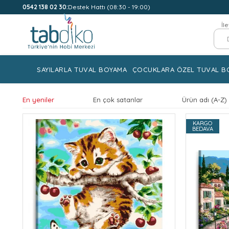
0542 138 02 30:
Destek Hattı (08:30 - 19:00)
İl
SAYILARLA TUVAL BOYAMA
ÇOCUKLARA ÖZEL TUVAL B
En yeniler
En çok satanlar
Ürün adı (A-Z)
KARGO
BEDAVA