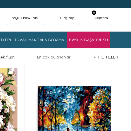
0
Bayilik Başvurusu
Giriş Yap
Sepetim
TLERİ
TUVAL MANDALA BOYAMA
BAYİLİK BAŞVURUSU
FİLTRELER
ek fiyat
En çok oylananlar