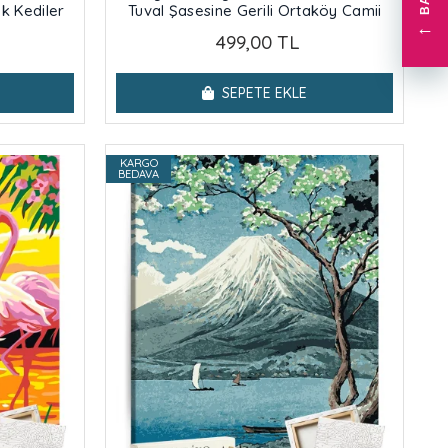
uk Kediler
Tuval Şasesine Gerili Ortaköy Camii
←
499,00 TL
SEPETE EKLE
KARGO
BEDAVA