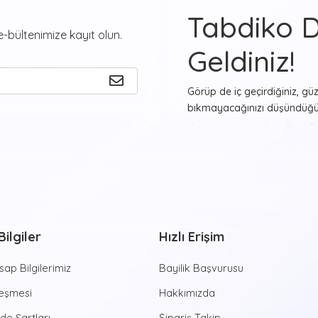
Tabdiko 
-bültenimize kayıt olun.
Geldiniz!
Görüp de iç geçirdiğiniz, gü
bıkmayacağınızı düşündüğün
asmak ister misiniz? Bunu
T
tablolar ile gerçekleştirmey
beğendiğiniz ve evinizde y
görmekten haz duyacağınız re
farklı formlarda beğeninize
Sayılarla Tu
ilgiler
Hızlı Erişim
Hayvan desenleri, şehir man
estetik görünüşler sunan
Sa
ap Bilgilerimiz
Bayilik Başvurusu
yapmaya yeni başlayan kişile
aktiviteye imza atmanızı 
leşmesi
Hakkımızda
zamanlar sizleri bekliyor. Di
ade Şartları
Sipariş Takip