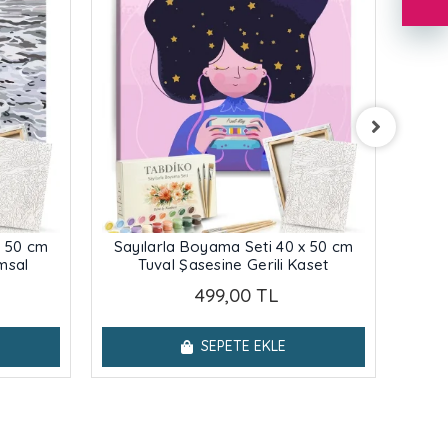
x 50 cm
Sayılarla Boyama Seti 40 x 50 cm
Say
umsal
Tuval Şasesine Gerili Kaset
Tuv
499,00 TL
SEPETE EKLE