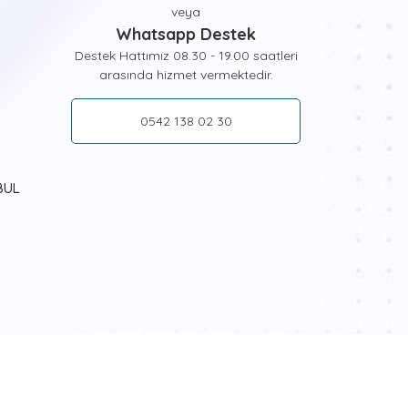
rsiniz. İster yalın ister dinamik şekillerle bezeli bu
veya
araları takip ederek güzel bir boyama yapabilir,
Whatsapp Destek
am alanlarınızda gururla sergileyebilirsiniz. Her
Destek Hattımız 08.30 - 19.00 saatleri
ğlenceli hobi setleri, çocukların el becerisi ve
arasında hizmet vermektedir.
ı sağlayacaktır.
0542 138 02 30
r olan ve tüm dünyada yüksek satış rakamlarına
imi ile profesyonel bir ressam gibi hissedeceksiniz.
çin ihtiyacınız olan tüm araçlar da Hobi Boyama
eçeceğiniz boyama kitine göre numaralandırılmış
BUL
anosu, sizin için seçtiğimiz boyalar ve fırça çeşitleri
uyor. Numaralandırılmış resim plakanızı özel boyalarla
n tablonuzu oluşturmaya başlayabilirsiniz.
ı ve pratik bilgiler de Tabdiko ürün sayfalarında ve
i bekliyor. Dilerseniz zengin tablo galerimizden
erinize armağan edebilir onları da bu renkli dünyayla
i Memnuniyeti