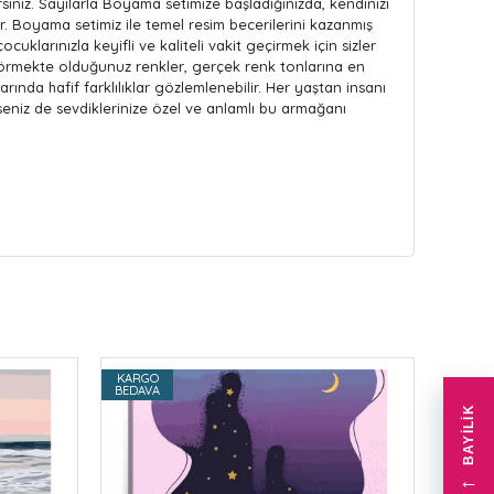
niz. Sayılarla Boyama setimize başladığınızda, kendinizi
r. Boyama setimiz ile temel resim becerilerini kazanmış
uklarınızla keyifli ve kaliteli vakit geçirmek için sizler
. Görmekte olduğunuz renkler, gerçek renk tonlarına en
rında hafif farklılıklar gözlemlenebilir. Her yaştan insanı
seniz de sevdiklerinize özel ve anlamlı bu armağanı
KARGO
KARG
BEDAVA
BEDAV
BAYILIK
←