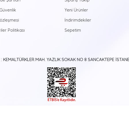
dünyasına ruhunuzu bırakabili
özel tablolarda bulunan num
 Güvenlik
Yeni Ürünler
ortaya çıkan eserlerinizi yaş
Sözleşmesi
İndirimdekiler
yaştan bireye hitap eden bu e
yaratıcılığına da çokça katk
iler Politikası
Sepetim
Günümüzde bir hayli popüle
erişen bu özel boyama deney
Üstelik harika eserleriniz i
Setlerimiz içinde mevcut. S
 : KEMALTÜRKLER MAH. YAZLIK SOKAK NO 8 SANCAKTEPE İSTAN
tuval ya da ahşap bir resim p
paketlerin içeriğini oluştur
boyayarak kendinize ait ola
İhtiyacınız olan tüm ipuçlar
Instagram adresimizde sizler
seçtiğiniz tabloları sevdikl
tanıştırabilirsiniz.
%100 Müşter