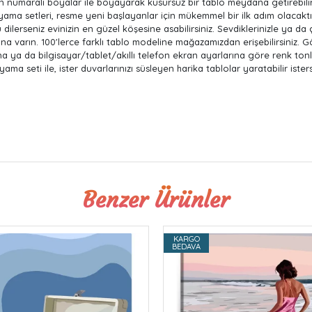
numaralı boyalar ile boyayarak kusursuz bir tablo meydana getirebilirsi
yama setleri, resme yeni başlayanlar için mükemmel bir ilk adım olacaktı
lerseniz evinizin en güzel köşesine asabilirsiniz. Sevdiklerinizle ya da çoc
dına varın. 100'lerce farklı tablo modeline mağazamızdan erişebilirsiniz
na ya da bilgisayar/tablet/akıllı telefon ekran ayarlarına göre renk tonla
seti ile, ister duvarlarınızı süsleyen harika tablolar yaratabilir ister
Benzer Ürünler
KARGO
BEDAVA