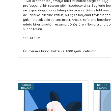
Tuval üzerinde boyamaya hazır numaralı bölgeleri, uygun 
profesyonel bir ressam gibi hissedeceksiniz. Sayılarla bo
ve başarı duygusunu tatmış olacaksınız. Bitmiş tablonuzu di
de Tabdiko ailesine katılın, bu eşsiz boyama zevkinin ta
yakın olacak şekilde seçilmiştir. Ancak, referans baskıları
adeta birer amatör ressama dönüştüren Numaralarla boyama 
sunabilirsiniz…
Yerli üretim
Ürünlerimiz birinci kalite ve %100 yerli üretimdir.
KARGO
KARGO
BEDAVA
BEDAVA