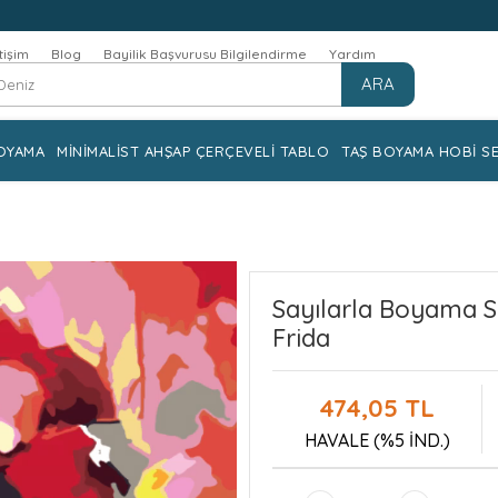
etişim
Blog
Bayilik Başvurusu Bilgilendirme
Yardım
ARA
OYAMA
MİNİMALİST AHŞAP ÇERÇEVELİ TABLO
TAŞ BOYAMA HOBİ SE
Sayılarla Boyama Se
Frida
474,05 TL
HAVALE (%5 İND.)