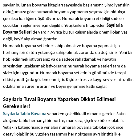
sayılar bulunan boyama kitapları sayesinde başlamıştır. Şimdi yetişkin
olduğumuza göre numaralı boyama yapmanın yaşımız için oldukça
çocuksu kaldığını düşünüyoruz. Numaralı boyama etkinliği sadece
çocukların eğlenmesi için değildir. Yetişkinlere hitap eden
Sayılarla
Boyama Setleri
de vardır. Ayrıca bu tür çalışmalarda önemli olan yaş
değil, keyif alıp almadığınızdır.
Numaralı boyama setlerine sahip olmak ve boyama yapmak için
herhangi bir üstün yeteneğe sahip olmak zorunda da değilsiniz. Yeni bir
hobi edinmek istiyorsanız ya da sadece rahatlamak ve hayatın
stresinden uzaklaşmak istiyorsanız numaralı boyama setleri tam da
sizler için uygundur. Numaralı boyama setlerinin günümüzde terapi
etkisi yarattığı da gözlemlenmiştir. Kişide stres ve kaygı seviyesini azaltır,
odaklanma süresini artırır ve beyin gelişimine katkı sağlar.
Sayılarla Tuval Boyama Yaparken Dikkat Edilmesi
Gerekenler!
Sayılarla Tablo Boyama
yaparken çok dikkatli olmanız gerekir. Satın
aldığınız tablo herhangi bir portre, manzara, çiçek ve böcek olabilir.
Yetişkin kategorisinde yer alan numaralı boyama tabloları çok ince
detaylı olabilir bu yüzden tasarımın her noktasını ayrı bir titizlikle