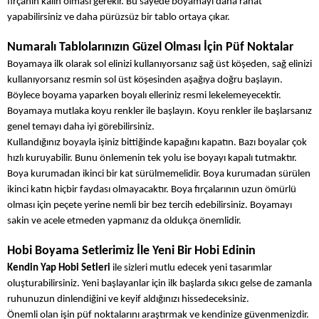
fırçanın kalın olması gerekir. Bu sayede boyamayı daha rahat
yapabilirsiniz ve daha pürüzsüz bir tablo ortaya çıkar.
Numaralı Tablolarınızın Güzel Olması İçin Püf Noktalar
Boyamaya ilk olarak sol elinizi kullanıyorsanız sağ üst köşeden, sağ elinizi
kullanıyorsanız resmin sol üst köşesinden aşağıya doğru başlayın.
Böylece boyama yaparken boyalı elleriniz resmi lekelemeyecektir.
Boyamaya mutlaka koyu renkler ile başlayın. Koyu renkler ile başlarsanız
genel temayı daha iyi görebilirsiniz.
Kullandığınız boyayla işiniz bittiğinde kapağını kapatın. Bazı boyalar çok
hızlı kuruyabilir. Bunu önlemenin tek yolu ise boyayı kapalı tutmaktır.
Boya kurumadan ikinci bir kat sürülmemelidir. Boya kurumadan sürülen
ikinci katın hiçbir faydası olmayacaktır. Boya fırçalarının uzun ömürlü
olması için peçete yerine nemli bir bez tercih edebilirsiniz. Boyamayı
sakin ve acele etmeden yapmanız da oldukça önemlidir.
Hobi Boyama Setlerimiz İle Yeni Bir Hobi Edinin
Kendin Yap Hobi Setleri
ile sizleri mutlu edecek yeni tasarımlar
oluşturabilirsiniz. Yeni başlayanlar için ilk başlarda sıkıcı gelse de zamanla
ruhunuzun dinlendiğini ve keyif aldığınızı hissedeceksiniz.
Önemli olan işin püf noktalarını araştırmak ve kendinize güvenmenizdir.